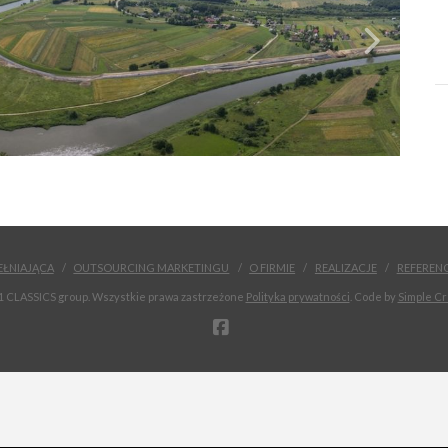
EŁNIAJĄCA
OUTSOURCING MARKETINGU
O FIRMIE
REALIZACJE
REFEREN
1 CLASSICS group. Wszystkie prawa zastrzeżone
Polityka prywatności
. Code by
Simple Cr
FACEBOOK