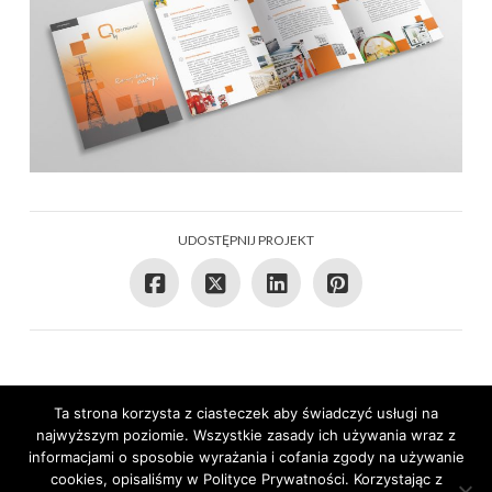
UDOSTĘPNIJ PROJEKT
Ta strona korzysta z ciasteczek aby świadczyć usługi na
najwyższym poziomie. Wszystkie zasady ich używania wraz z
OFERTA
OFERTA UZUPEŁNIAJĄCA
OUTSOURCING MARKETINGU
informacjami o sposobie wyrażania i cofania zgody na używanie
O FIRMIE
REALIZACJE
REFERENCJE
BLOG
KONTAKT
cookies, opisaliśmy w Polityce Prywatności. Korzystając z